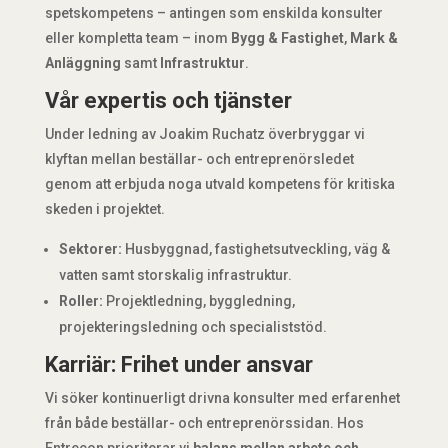
spetskompetens – antingen som enskilda konsulter
eller kompletta team – inom
Bygg & Fastighet
,
Mark &
Anläggning
samt
Infrastruktur
.
Vår expertis och tjänster
Under ledning av Joakim Ruchatz överbryggar vi
klyftan mellan beställar- och entreprenörsledet
genom att erbjuda noga utvald kompetens för kritiska
skeden i projektet.
Sektorer:
Husbyggnad, fastighetsutveckling, väg &
vatten samt storskalig infrastruktur.
Roller:
Projektledning, byggledning,
projekteringsledning och specialiststöd.
Karriär: Frihet under ansvar
Vi söker kontinuerligt drivna konsulter med erfarenhet
från både beställar- och entreprenörssidan. Hos
Entrecon prioriterar vi
balans mellan arbete och