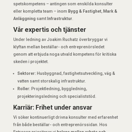
spetskompetens – antingen som enskilda konsulter
eller kompletta team – inom
Bygg & Fastighet
,
Mark &
Anläggning
samt
Infrastruktur
.
Vår expertis och tjänster
Under ledning av Joakim Ruchatz överbryggar vi
klyftan mellan beställar- och entreprenörsledet
genom att erbjuda noga utvald kompetens för kritiska
skeden i projektet.
Sektorer:
Husbyggnad, fastighetsutveckling, väg &
vatten samt storskalig infrastruktur.
Roller:
Projektledning, byggledning,
projekteringsledning och specialiststöd.
Karriär: Frihet under ansvar
Vi söker kontinuerligt drivna konsulter med erfarenhet
från både beställar- och entreprenörssidan. Hos
Entrecon prioriterar vi
balans mellan arbete och